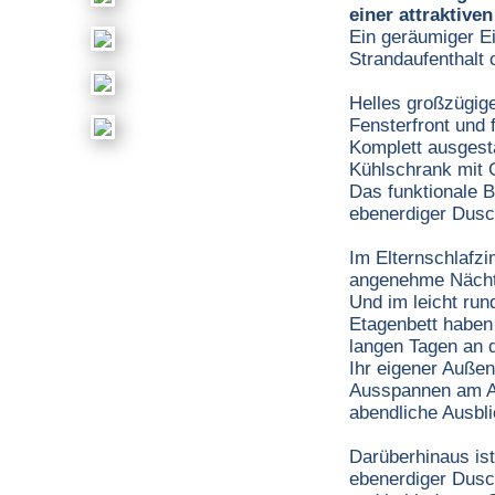
einer attraktive
Ein geräumiger E
Strandaufenthalt 
Helles großzügig
Fensterfront und 
Komplett ausgest
Kühlschrank mit G
Das funktionale 
ebenerdiger Dusc
Im Elternschlafz
angenehme Nächt
Und im leicht run
Etagenbett haben
langen Tagen an d
Ihr eigener Auße
Ausspannen am Ab
abendliche Ausbl
Darüberhinaus ist
ebenerdiger Dusch